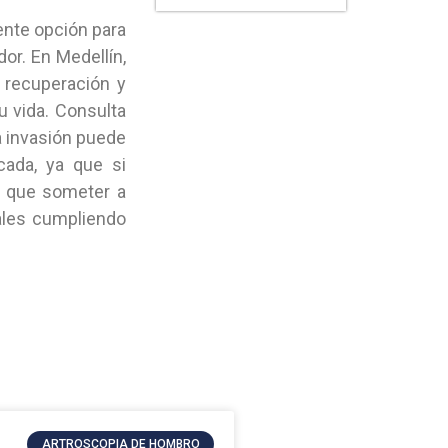
ente opción para
or. En Medellín,
 recuperación y
u vida. Consulta
a invasión puede
cada, ya que si
e que someter a
ales cumpliendo
ARTROSCOPIA DE HOMBRO