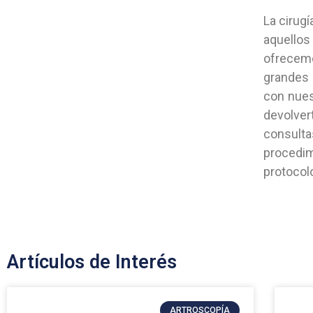
La cirug
aquellos
ofrecemo
grandes 
con nues
devolver
consulta
procedim
protocolo
Artículos de Interés
ARTROSCOPÍA