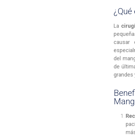
¿Qué 
La
cirug
pequeñas
causar 
especial
del mang
de últim
grandes 
Benef
Mangu
Rec
pac
más