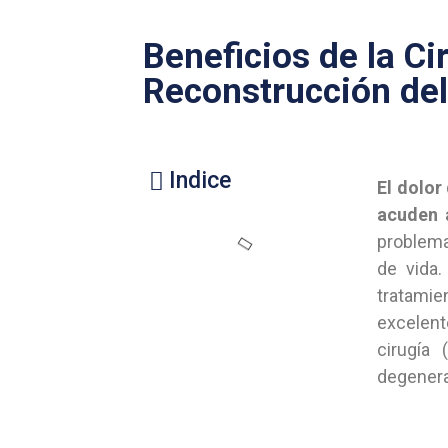
Beneficios de la Ci
Reconstrucción de
Indice
El dolor
acuden a
problema
de vida.
tratami
excelent
cirugía
degenera