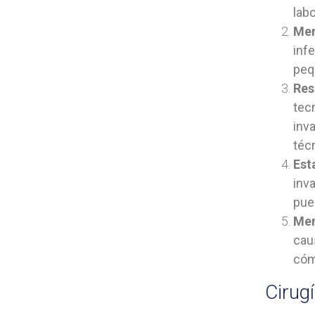
labo
Men
inf
peq
Res
tec
inv
téc
Est
inv
pue
Men
cau
cóm
Cirug