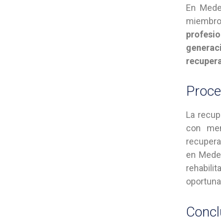
En Medel
miembro
profesi
generac
recupera
Proce
La recup
con men
recupera
en Medel
rehabil
oportuna
Concl