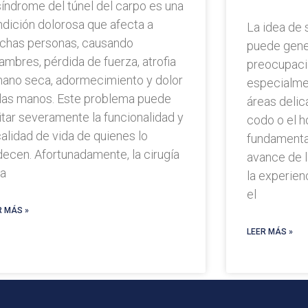
síndrome del túnel del carpo es una
dición dolorosa que afecta a
La idea de 
chas personas, causando
puede gene
ambres, pérdida de fuerza, atrofia
preocupaci
mano seca, adormecimiento y dolor
especialme
 las manos. Este problema puede
áreas delic
itar severamente la funcionalidad y
codo o el h
calidad de vida de quienes lo
fundamenta
ecen. Afortunadamente, la cirugía
avance de l
ra
la experien
el
R MÁS »
LEER MÁS »